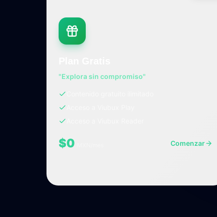
Plan Gratis
"Explora sin compromiso"
Contenido gratuito ilimitado
Acceso a Viubux Play
Acceso a Viubux Reader
$0
Comenzar
MXN/mes