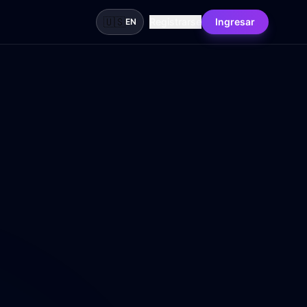
🇺🇸
Registrarse
Ingresar
EN