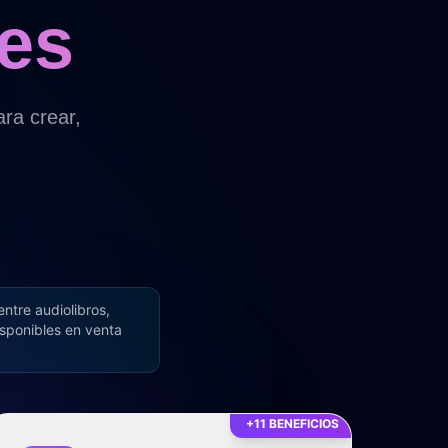
tes
ra crear,
ntre audiolibros,
isponibles en venta
+11 BENEFICIOS