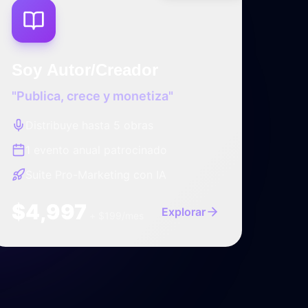
Soy Autor/Creador
"Publica, crece y monetiza"
Distribuye hasta 5 obras
1 evento anual patrocinado
Suite Pro-Marketing con IA
$4,997
Explorar
+ $199/mes