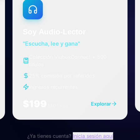
Soy Audio-Lector
"Escucha, lee y gana"
Colección ViubuxConnect + 500
títulos
25% comisión por referidos
Ingresos recurrentes
$199
Explorar
MXN/mes
¿Ya tienes cuenta?
Inicia sesión aquí