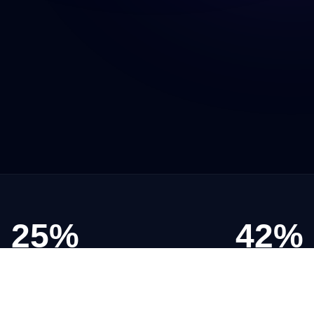
25%
42%
Comisión directa
Pool de autores